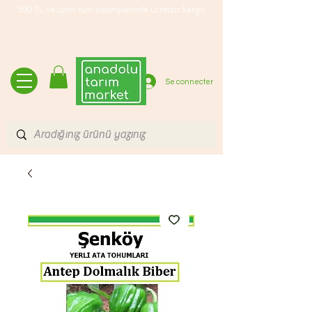
500 TL ve üzeri tüm siparişlerinde ücretsiz kargo
Se connecter