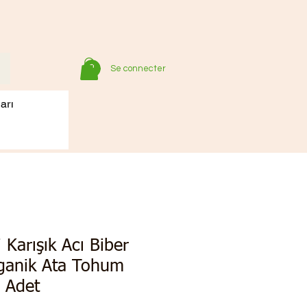
Se connecter
arı
 Karışık Acı Biber
anik Ata Tohum
 Adet