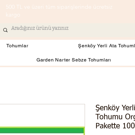
500 TL ve üzeri tüm siparişlerinde ücretsiz
kargo
Tohumlar
Şenköy Yerli Ata Tohuml
Garden Narter Sebze Tohumları
Şenköy Yerli
Tohumu Org
Pakette 100