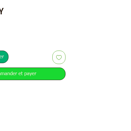
Prix
Y
er
mander et payer