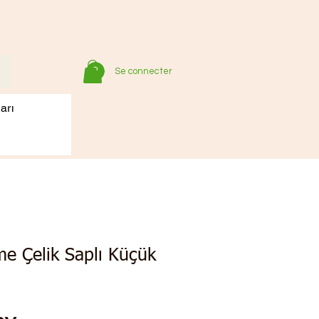
Se connecter
arı
e Çelik Saplı Küçük