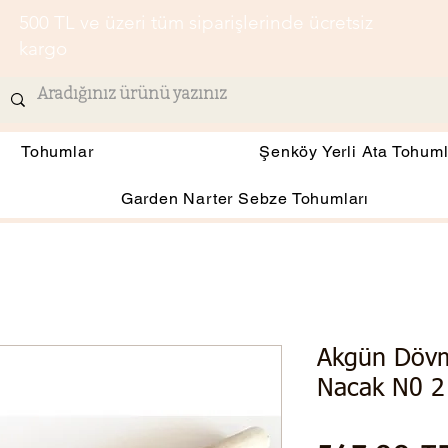
500 TL ve üzeri tüm siparişlerinde ücretsiz
kargo
Tohumlar
Şenköy Yerli Ata Tohuml
Garden Narter Sebze Tohumları
Akgün Dövm
Nacak N0 2