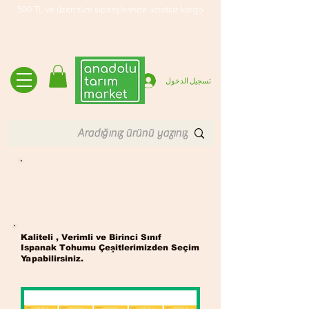
500 TL ve üzeri tüm siparişlerinde ücretsiz kargo
تسجيل الدخول
Ispanak
Tohumu
Kaliteli , Verimli ve Birinci Sınıf
Ispanak Tohumu Çeşitlerimizden Seçim
Yapabilirsiniz.