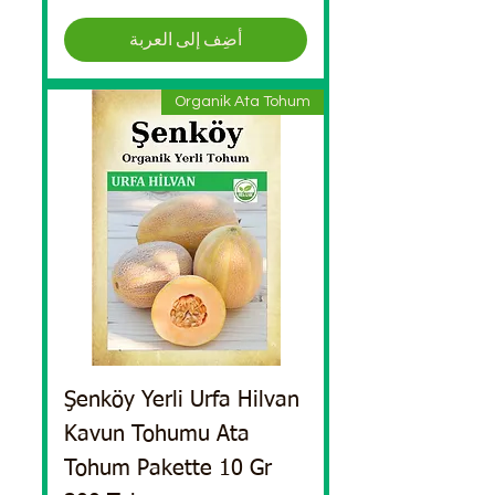
أضِف إلى العربة
Organik Ata Tohum
Şenköy Yerli Urfa Hilvan
Kavun Tohumu Ata
Tohum Pakette 10 Gr