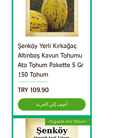
Şenköy Yerli Kırkağaç
Altınbaş Kavun Tohumu
Ata Tohum Pakette 5 Gr
150 Tohum
السعر
أضِف إلى العربة
Organik Ata Tohum