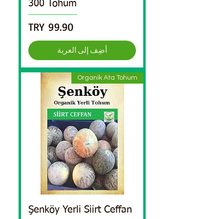
300 Tohum
السعر
أضِف إلى العربة
Organik Ata Tohum
Şenköy Yerli Siirt Ceffan