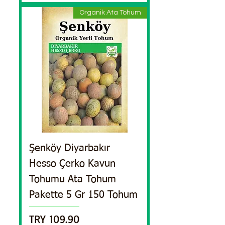
Organik Ata Tohum
Şenköy Diyarbakır
Hesso Çerko Kavun
Tohumu Ata Tohum
Pakette 5 Gr 150 Tohum
السعر