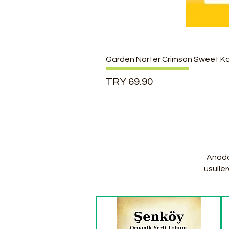
Garden Narter Crimson Sweet K
السعر
Anadol
usulle