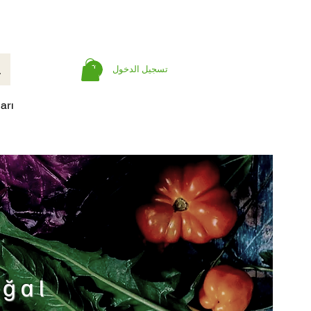
تسجيل الدخول
arı
oğal