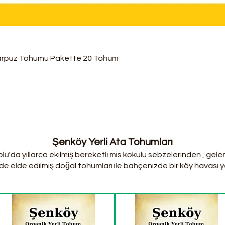
العرض السريع
arpuz Tohumu Pakette 20 Tohum
Şenköy Yerli Ata Tohumları
u'da yıllarca ekilmiş bereketli mis kokulu sebzelerinden , gel
rde elde edilmiş doğal tohumları ile bahçenizde bir köy havası y