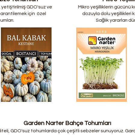
yetiştirilmiş
GDO'suz
ve
Mikro yeşilliklerin gücünü 
garantilemek için özel
dozuyla dolu yeşillikleri 
umları.
Sağlık yararları d
Garden Narter Bahçe Tohumları
iteli, GDO'suz tohumlarda çok çeşitli sebzeler sunuyoruz. Ga