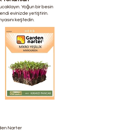
kucaklayın. Yoğun bir besin
kendi evinizde yetiştirin.
ünyasını keşfedin.
rden Narter