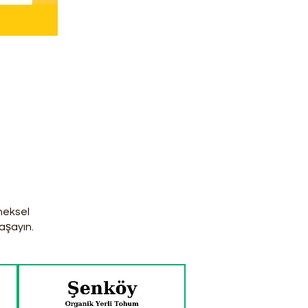
eneksel
aşayın.