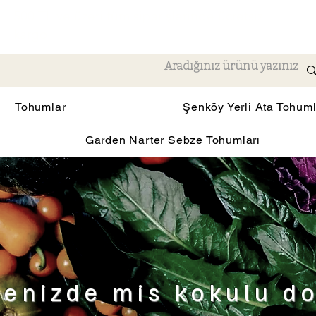
500 TL ve üzeri tüm siparişlerinde ücretsiz
kargo
Tohumlar
Şenköy Yerli Ata Tohuml
Garden Narter Sebze Tohumları
enizde mis kokulu d