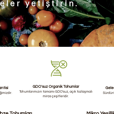
eler yetiştirin.
GDO'suz Organik Tohumlar
ntisi
Gelec
Tohumlarımızın tamamı GDO'suz, açık tozlaşmalı
imizdir.
Sürdürü
miras çeşitleridir.
ebze Tohumları
Mikro Yeşill