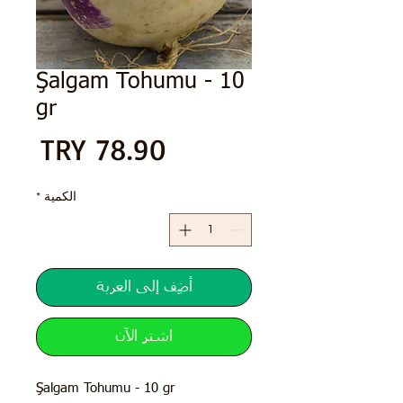
Şalgam Tohumu - 10
gr
الس
الكمية
*
أضِف إلى العربة
اشترِ الآن
Şalgam Tohumu - 10 gr