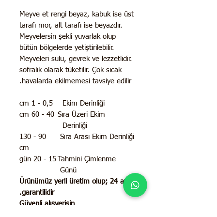
Meyve et rengi beyaz, kabuk ise üst
tarafı mor, alt tarafı ise beyazdır.
Meyvelersin şekli yuvarlak olup
bütün bölgelerde yetiştirilebilir.
Meyveleri sulu, gevrek ve lezzetlidir.
sofralık olarak tüketilir. Çok sıcak
havalarda ekilmemesi tavsiye edilir.
0,5 - 1 cm
Ekim Derinliği
40 - 60 cm
Sıra Üzeri Ekim
Derinliği
90 - 130
Sıra Arası Ekim Derinliği
cm
15 - 20 gün
Tahmini Çimlenme
Günü
Ürünümüz yerli üretim olup;
24 ay
garantilidir.
Güvenli alışverişin
adresi www.tohumtaş.com