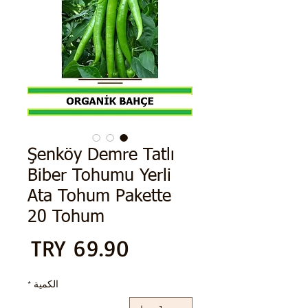
Şenköy Demre Tatlı
Biber Tohumu Yerli
Ata Tohum Pakette
20 Tohum
الس
الكمية
*