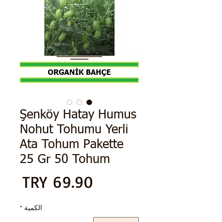
Şenköy Hatay Humus
Nohut Tohumu Yerli
Ata Tohum Pakette
25 Gr 50 Tohum
الس
الكمية
*