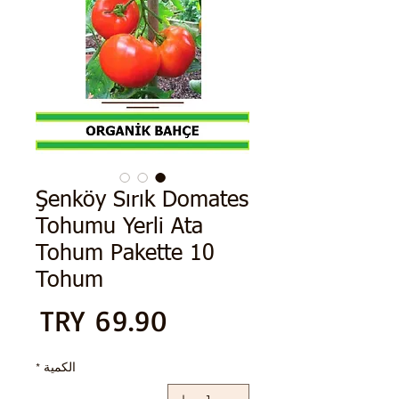
Şenköy Sırık Domates
Tohumu Yerli Ata
Tohum Pakette 10
Tohum
الس
الكمية
*