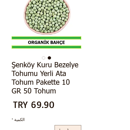
Şenköy Kuru Bezelye
Tohumu Yerli Ata
Tohum Pakette 10
GR 50 Tohum
الس
الكمية
*