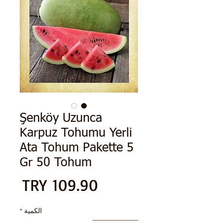
Şenköy Uzunca
Karpuz Tohumu Yerli
Ata Tohum Pakette 5
Gr 50 Tohum
الس
الكمية
*