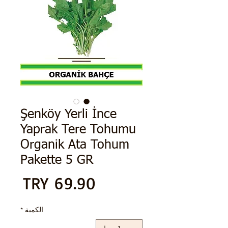
Şenköy Yerli İnce
Yaprak Tere Tohumu
Organik Ata Tohum
Pakette 5 GR
الس
الكمية
*