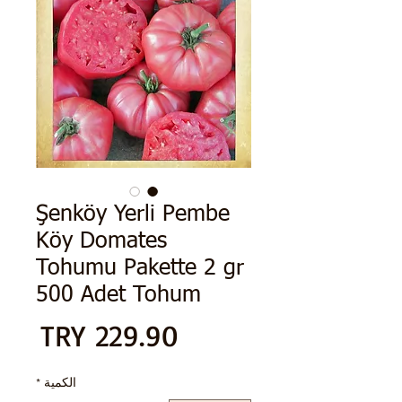
Şenköy Yerli Pembe
Köy Domates
Tohumu Pakette 2 gr
500 Adet Tohum
الس
الكمية
*