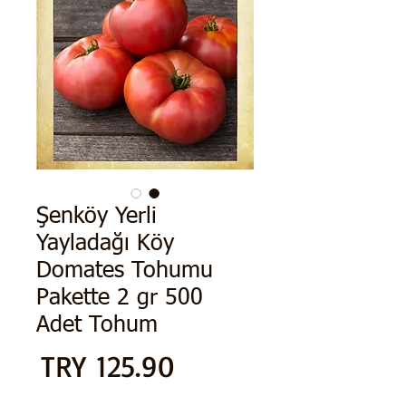
Şenköy Yerli
Yayladağı Köy
Domates Tohumu
Pakette 2 gr 500
Adet Tohum
الس