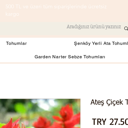
500 TL ve üzeri tüm siparişlerinde ücretsiz
kargo
Tohumlar
Şenköy Yerli Ata Tohuml
Garden Narter Sebze Tohumları
Ateş Çiçek
السعر