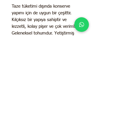
Taze tüketimi dışında konserve
yapımı için de uygun bir çeşittir.
Kılçıksız bir yapıya sahiptir ve
lezzetli, kolay pişer ve çok verimlidir.
Geleneksel tohumdur. Yetiştirmiş
olduğunuz fasulyelerinizden tohum
alabilir bir sonraki yıl tekrar ekim
yapıp bu lezzetli çeşidi
sürdürebilirsiniz.
İletişim