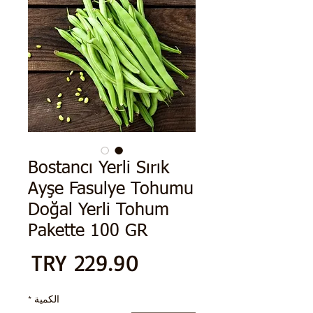
Bostancı Yerli Sırık
Ayşe Fasulye Tohumu
Doğal Yerli Tohum
Pakette 100 GR
الس
الكمية
*