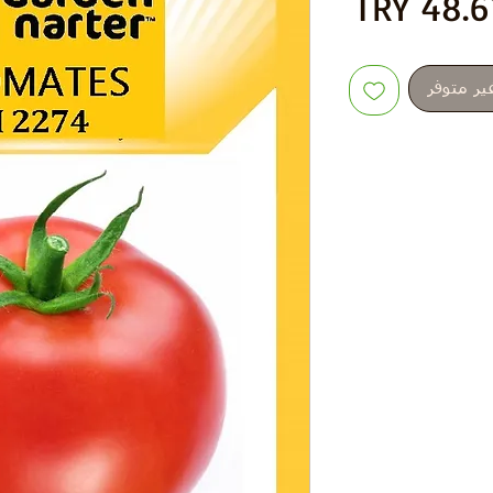
عر
سعر
دي
البيع
ير متوفر