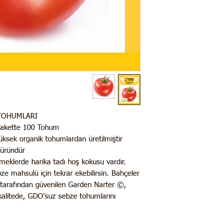
TOHUMLARI
akette 100 Tohum
üksek organik tohumlardan üretilmiştir.
üründür.
meklerde harika tadı hoş kokusu vardır.
e mahsulü için tekrar ekebilirsin. Bahçeler
r tarafından güvenilen Garden Narter ©,
 kalitede, GDO'suz sebze tohumlarını