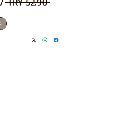
س
 ‏52.90 TRY 
عا
غ