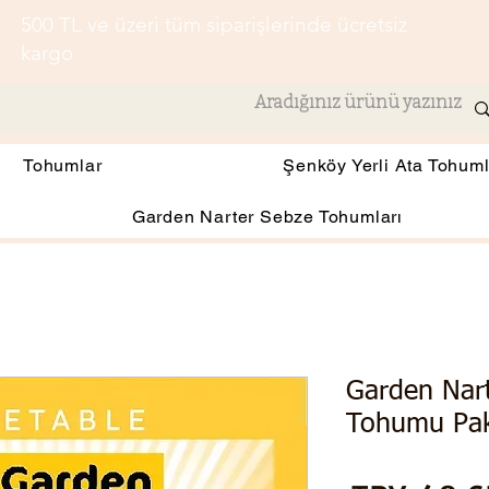
500 TL ve üzeri tüm siparişlerinde ücretsiz
kargo
Tohumlar
Şenköy Yerli Ata Tohuml
Garden Narter Sebze Tohumları
Garden Nar
Tohumu Pak