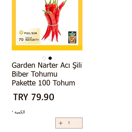
Garden Narter Acı Şili
Biber Tohumu
Pakette 100 Tohum
الس
الكمية
*