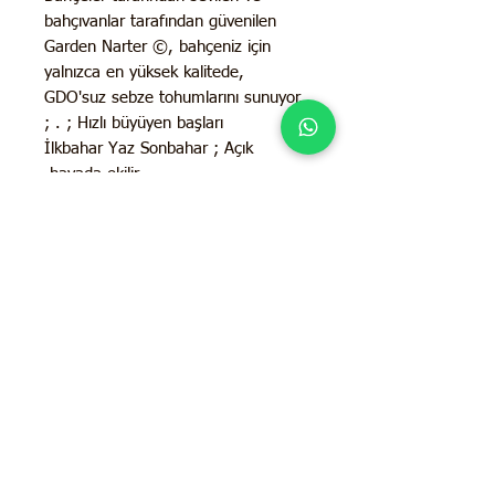
bahçıvanlar tarafından güvenilen
Garden Narter ©, bahçeniz için
yalnızca en yüksek kalitede,
GDO'suz sebze tohumlarını sunuyor.
. ; Hızlı büyüyen başları ;
İlkbahar Yaz Sonbahar ; Açık
havada ekilir.
; Güneş Işığı İhtiyacı: Tam güneş ;
62-75 Günde hasata hazır
; 3-11 arası tüm büyüme bölgeleri
için yıllık sebze ;
İletişim