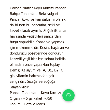
Garden Narter Koyu Kırmızı Pancar
Bahçe Tohumları. Beta vulgaris.
Pancar kökü ve kan şalgamı olarak
da bilinen bu pancarlar, şekil ve
lezzet olarak aynıdır. Soğuk ilkbahar
havasında yetiştikleri pancardan
turşu yapılabilir. Konserve yapmak
için mükemmeldir. Kesin, haşlayın ve
dondurucu poşetlerinde dondurun.
Lezzetli yeşillikler için solma belirtisi
olmadan önce yaprakları toplayın.
Demir, Kalsiyum ve A, B1, B2, C
gibi vitamin bakımından çok
zengindir.. Sıcağa ve soğuğa
dayanıklıdır.
Pancar Tohumları - Koyu Kırmızı -
Organik - 5 gr Paket ~750
Tohum - Beta vulgaris
GDO'suz - Organik - Geleneksel -