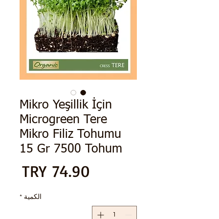
Mikro Yeşillik İçin
Microgreen Tere
Mikro Filiz Tohumu
15 Gr 7500 Tohum
الس
الكمية
*