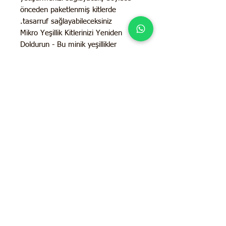
önceden paketlenmiş kitlerde
tasarruf sağlayabileceksiniz.
Mikro Yeşillik Kitlerinizi Yeniden
Doldurun - Bu minik yeşillikler
birkaç basit malzemeyle
tohumlardan yetiştirilebilir: saksı
tepsileri veya plastik kaplar, biraz
toprak, hindistan cevizi lifi veya
başka bir yetiştirme ortamı, bir
sulama yöntemi (sisleme, dipten
sulama) ve bir pencere veya
başka bir ışık.
Kaliteli Tohumlar - Güvenli, hibrit
olmayan, GDO'suz miras
tohumlarımız her zaman açık
tozlaşmalı olduğundan, ailenizin
hasadınızın tohumlarını
önümüzdeki yıllarda ekebilmesi
için gerçek şekilde üreyeceklerdir.