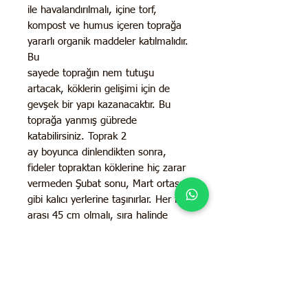
ile havalandırılmalı, içine torf,
kompost ve humus içeren toprağa
yararlı organik maddeler katılmalıdır.
Bu
sayede toprağın nem tutuşu
artacak, köklerin gelişimi için de
gevşek bir yapı kazanacaktır. Bu
toprağa yanmış gübrede
katabilirsiniz. Toprak 2
ay boyunca dinlendikten sonra,
fideler topraktan köklerine hiç zarar
vermeden Şubat sonu, Mart ortası
gibi kalıcı yerlerine taşınırlar. Her fide
arası 45 cm olmalı, sıra halinde
dikimlerde her sıra arası en az 1
metre olmalıdır. Hasat ancak 3.
Yılda sürgün uçlarının kesilmesi ile
yapılır.
3. yıldan önce sürgün uçlarını