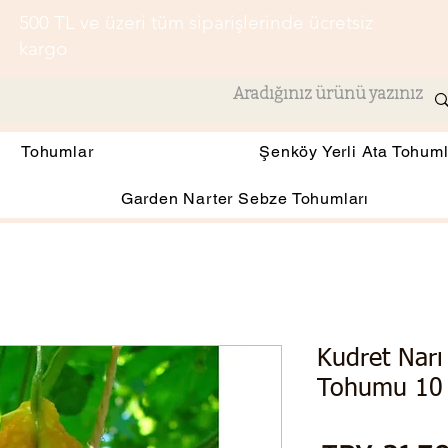
500 TL ve üzeri tüm siparişlerinde ücretsiz
kargo
Tohumlar
Şenköy Yerli Ata Tohuml
Garden Narter Sebze Tohumları
Kudret Narı 
Tohumu 10 