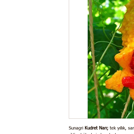
Sunagri
Kudret Narı;
tek yıllık, sa