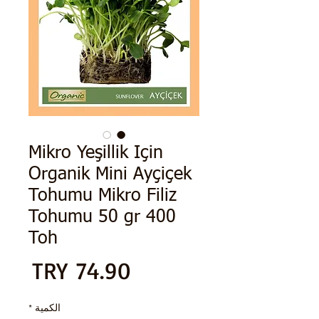
Mikro Yeşillik Için
Organik Mini Ayçiçek
Tohumu Mikro Filiz
Tohumu 50 gr 400
Toh
الس
الكمية
*