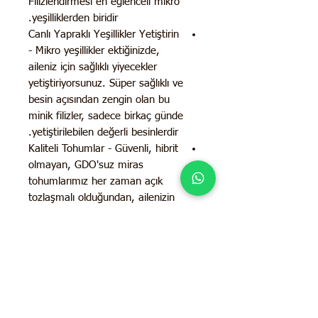
Filizlendirmesi en eğlenceli mikro
yeşilliklerden biridir.
Canlı Yapraklı Yeşillikler Yetiştirin
- Mikro yeşillikler ektiğinizde,
aileniz için sağlıklı yiyecekler
yetiştiriyorsunuz. Süper sağlıklı ve
besin açısından zengin olan bu
minik filizler, sadece birkaç günde
yetiştirilebilen değerli besinlerdir.
Kaliteli Tohumlar - Güvenli, hibrit
olmayan, GDO'suz miras
tohumlarımız her zaman açık
tozlaşmalı olduğundan, ailenizin
hasadınızın tohumlarını
önümüzdeki yıllarda ekebilmesi
için gerçek şekilde üreyeceklerdir.
Tohum çeşitlerimizin her biri, en
iyi çimlenme oranlarını ve
yetiştirmede güvenilirliği
garantilemek için özenle seçilir.