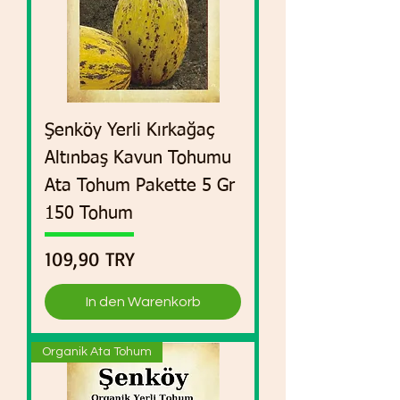
Şenköy Yerli Kırkağaç
Altınbaş Kavun Tohumu
Ata Tohum Pakette 5 Gr
150 Tohum
Preis
109,90 TRY
In den Warenkorb
Organik Ata Tohum