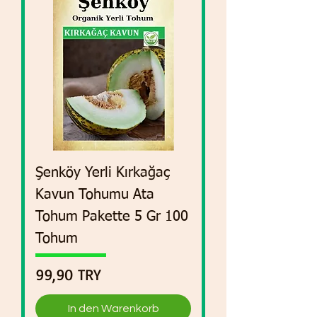
Şenköy Yerli Kırkağaç
Kavun Tohumu Ata
Tohum Pakette 5 Gr 100
Tohum
Preis
99,90 TRY
In den Warenkorb