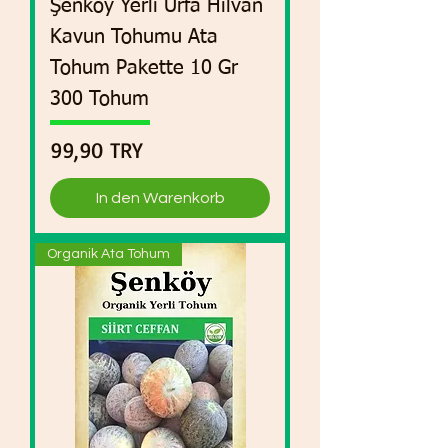
Şenköy Yerli Urfa Hilvan
Kavun Tohumu Ata
Tohum Pakette 10 Gr
300 Tohum
Preis
99,90 TRY
In den Warenkorb
Organik Ata Tohum