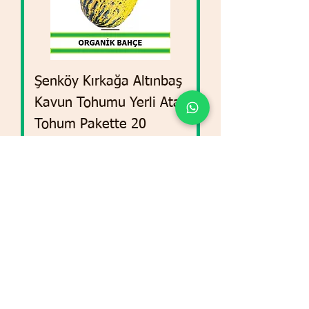
Şenköy Kırkağa Altınbaş
Kavun Tohumu Yerli Ata
Tohum Pakette 20
Tohum
Preis
69,90 TRY
In den Warenkorb