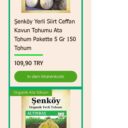
Şenköy Yerli Siirt Ceffan
Kavun Tohumu Ata
Tohum Pakette 5 Gr 150
Tohum
Preis
109,90 TRY
In den Warenkorb
Organik Ata Tohum