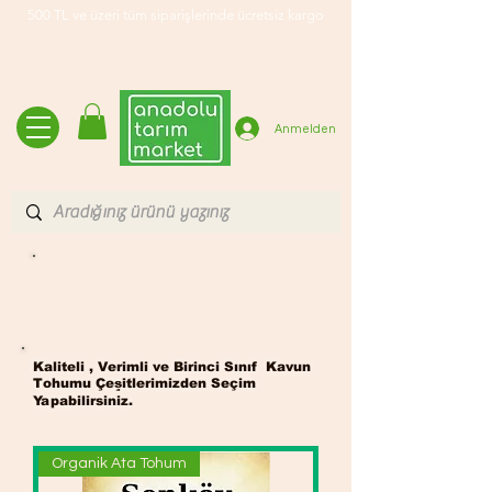
500 TL ve üzeri tüm siparişlerinde ücretsiz kargo
Anmelden
Kavun
Tohumu
Kaliteli , Verimli ve Birinci Sınıf Kavun
Tohumu Çeşitlerimizden Seçim
Yapabilirsiniz.
Organik Ata Tohum