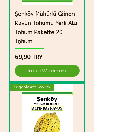
Şenköy Mühürlü Gönen
Kavun Tohumu Yerli Ata
Tohum Pakette 20
Tohum
Preis
69,90 TRY
In den Warenkorb
Organik Ata Tohum