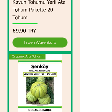
Kavun Tohumu Yerli Ata
Tohum Pakette 20
Tohum
Preis
69,90 TRY
In den Warenkorb
Organik Ata Tohum