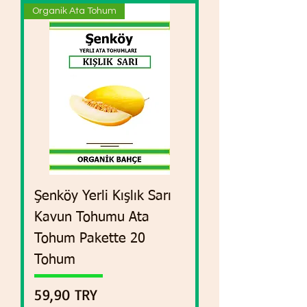
Organik Ata Tohum
Şenköy Yerli Kışlık Sarı
Kavun Tohumu Ata
Tohum Pakette 20
Tohum
Preis
59,90 TRY