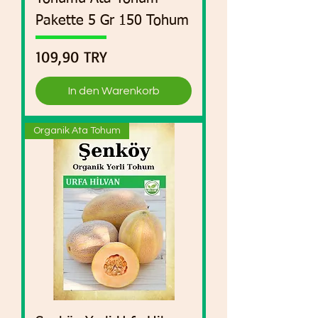
Pakette 5 Gr 150 Tohum
Preis
109,90 TRY
In den Warenkorb
Organik Ata Tohum