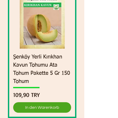
Şenköy Yerli Kırıkhan
Kavun Tohumu Ata
Tohum Pakette 5 Gr 150
Tohum
Preis
109,90 TRY
In den Warenkorb