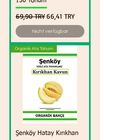
150 Tohum
Standardpreis
Sale-Preis
69,90 TRY
66,41 TRY
Nicht verfügbar
Organik Ata Tohum
Şenköy Hatay Kırıkhan