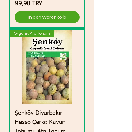
Preis
99,90 TRY
In den Warenkorb
Organik Ata Tohum
Şenköy Diyarbakır
Hesso Çerko Kavun
Tohumu Ata Tohum