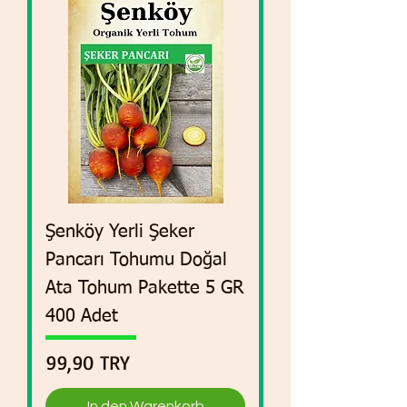
Şenköy Yerli Şeker
Pancarı Tohumu Doğal
Ata Tohum Pakette 5 GR
400 Adet
Preis
99,90 TRY
In den Warenkorb