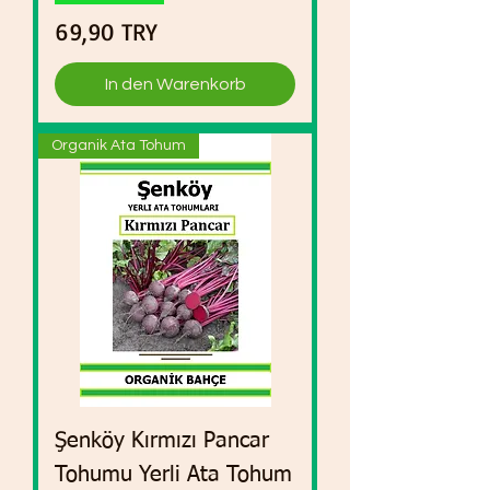
Preis
69,90 TRY
In den Warenkorb
Organik Ata Tohum
Şenköy Kırmızı Pancar
Tohumu Yerli Ata Tohum