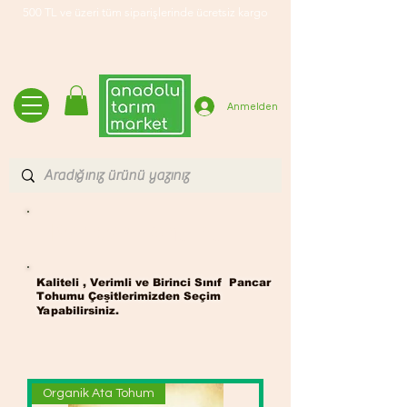
500 TL ve üzeri tüm siparişlerinde ücretsiz kargo
Anmelden
Pancar Tohumu
Kaliteli , Verimli ve Birinci Sınıf Pancar
Tohumu Çeşitlerimizden Seçim
Yapabilirsiniz.
Organik Ata Tohum