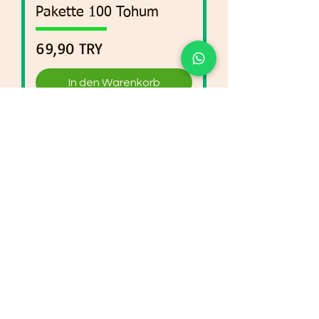
Pakette 100 Tohum
Preis
69,90 TRY
In den Warenkorb
Pancar Tohumu Fındık -