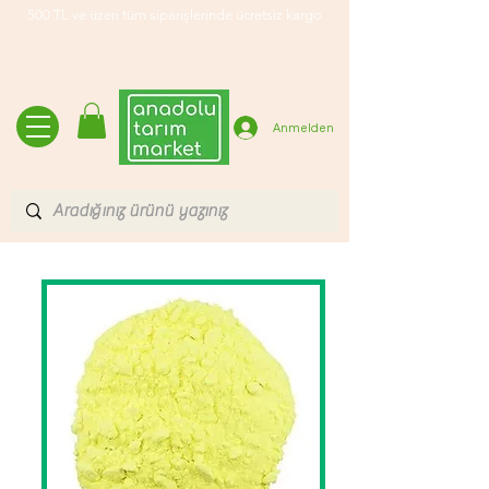
500 TL ve üzeri tüm siparişlerinde ücretsiz kargo
Anmelden