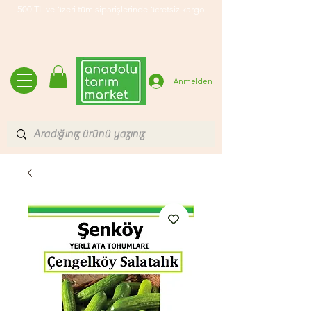
500 TL ve üzeri tüm siparişlerinde ücretsiz kargo
Anmelden