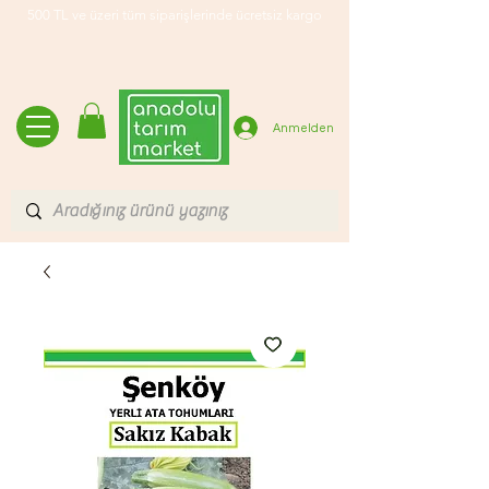
500 TL ve üzeri tüm siparişlerinde ücretsiz kargo
Anmelden