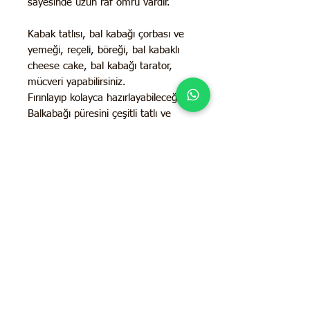
sayesinde uzun raf ömrü vardır.
Kabak tatlısı, bal kabağı çorbası ve
yemeği, reçeli, böreği, bal kabaklı
cheese cake, bal kabağı tarator,
mücveri yapabilirsiniz.
Fırınlayıp kolayca hazırlayabileceğiniz
Balkabağı püresini çeşitli tatlı ve
yemeklerde ve bebeklerinizin sebze
pürelerinde kullanabilirsiniz.
Balkabaklı cheesecake ve balkabağı
çorbası mutlaka denenmesi gereken
tatlardan.
İletişim