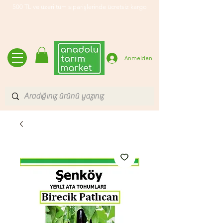
500 TL ve üzeri tüm siparişlerinde ücretsiz kargo
Anmelden