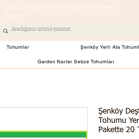
500 TL ve üzeri tüm siparişlerinde ücretsiz
kargo
Tohumlar
Şenköy Yerli Ata Tohuml
Garden Narter Sebze Tohumları
Şenköy Deş
Tohumu Yer
Pakette 20