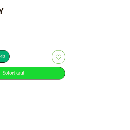
Preis
Y
orb
Sofortkauf