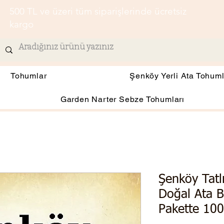
500 TL ve üzeri tüm siparişlerinde ücretsiz
kargo
Tohumlar
Şenköy Yerli Ata Tohuml
Garden Narter Sebze Tohumları
Şenköy Tatl
Doğal Ata 
Pakette 100