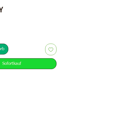
Preis
Y
orb
Sofortkauf