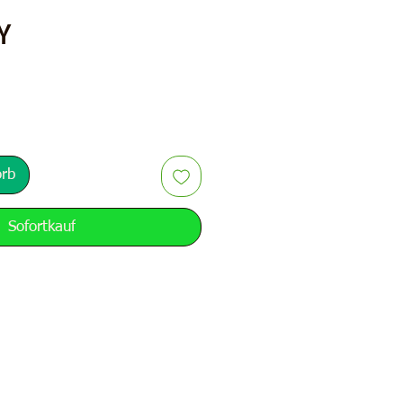
Preis
Y
orb
Sofortkauf