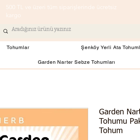
500 TL ve üzeri tüm siparişlerinde ücretsiz
kargo
Tohumlar
Şenköy Yerli Ata Tohuml
Garden Narter Sebze Tohumları
Garden Nart
Tohumu Pak
Tohum