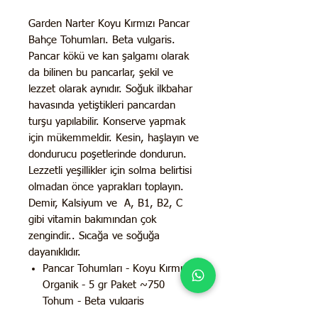
Garden Narter Koyu Kırmızı Pancar
Bahçe Tohumları. Beta vulgaris.
Pancar kökü ve kan şalgamı olarak
da bilinen bu pancarlar, şekil ve
lezzet olarak aynıdır. Soğuk ilkbahar
havasında yetiştikleri pancardan
turşu yapılabilir. Konserve yapmak
için mükemmeldir. Kesin, haşlayın ve
dondurucu poşetlerinde dondurun.
Lezzetli yeşillikler için solma belirtisi
olmadan önce yaprakları toplayın.
Demir, Kalsiyum ve A, B1, B2, C
gibi vitamin bakımından çok
zengindir.. Sıcağa ve soğuğa
dayanıklıdır.
Pancar Tohumları - Koyu Kırmızı -
Organik - 5 gr Paket ~750
Tohum - Beta vulgaris
GDO'suz - Organik - Geleneksel -