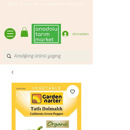
500 TL ve üzeri tüm siparişlerinde ücretsiz kargo
Anmelden