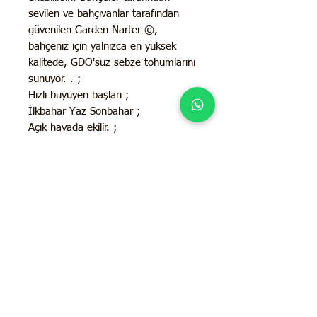
sevilen ve bahçıvanlar tarafından
güvenilen Garden Narter ©,
bahçeniz için yalnızca en yüksek
kalitede, GDO'suz sebze tohumlarını
sunuyor. . ;
Hızlı büyüyen başları ;
İlkbahar Yaz Sonbahar ;
Açık havada ekilir. ;
Güneş Işığı İhtiyacı:
Tam güneş ;
62-90 Günde hasata hazır
; 3-11 arası tüm büyüme bölgeleri
için yıllık sebze ;
İletişim