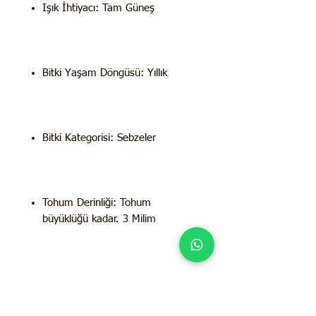
Işık İhtiyacı: Tam Güneş
Bitki Yaşam Döngüsü: Yıllık
Bitki Kategorisi: Sebzeler
Tohum Derinliği: Tohum
büyüklüğü kadar. 3 Milim
Tohum Aralığı: Saksıda 8 Cm
arayla veya 104 gözlü viyolde her