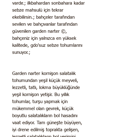
vardır.; ilkbahardan sonbahara kadar
sebze mahsulü için tekrar
ekebilirsin.; bahçeler tarafından
sevilen ve bahçıvanlar tarafından
güvenilen garden narter ©,
bahçeniz için yalnızca en yüksek
kalitede, gdo'suz sebze tohumlarını
sunuyor.;
Garden narter kornişon salatalık
tohumundan yeşil küçük meyveli,
lezzetli, tatlı, lokma büyüklüğünde
yeşil kornişon yetişir. Bu yıllık
tohumlar, turşu yapmak için
mükemmel olan gevrek, küçük
boyutlu salatalıkların bol hasadını
vaat ediyor. Tam güneşte büyüyen,
iyi drene edilmiş toprakta gelişen,
lezzetli salatalıkların bol verimini