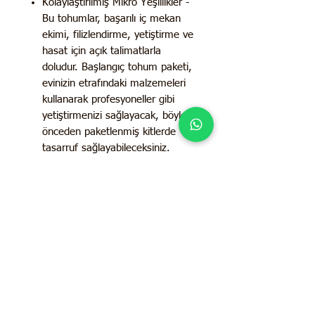
Kolaylaştırılmış Mikro Yeşillikler -
Bu tohumlar, başarılı iç mekan
ekimi, filizlendirme, yetiştirme ve
hasat için açık talimatlarla
doludur. Başlangıç ​​tohum paketi,
evinizin etrafındaki malzemeleri
kullanarak profesyoneller gibi
yetiştirmenizi sağlayacak, böylece
önceden paketlenmiş kitlerde
tasarruf sağlayabileceksiniz.
Mikro Yeşillik Kitlerinizi Yeniden
Doldurun - Bu minik yeşillikler
birkaç basit malzemeyle
tohumlardan yetiştirilebilir: saksı
tepsileri veya plastik kaplar, biraz
toprak, hindistan cevizi lifi veya
başka bir yetiştirme ortamı, bir
sulama yöntemi (sisleme, dipten
sulama) ve bir pencere veya
başka bir ışık.