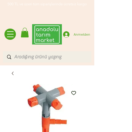
500 TL ve üzeri tüm siparişlerinde ücretsiz kargo
Anmelden