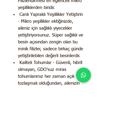
Filizlendirmesi en eğlenceli mikro
yeşilliklerden biridir.
Canlı Yapraklı Yeşillikler Yetiştirin
- Mikro yeşillikler ektiğinizde,
aileniz için sağlıklı yiyecekler
yetiştiriyorsunuz. Süper sağlıklı ve
besin açısından zengin olan bu
minik filizler, sadece birkaç günde
yetiştirilebilen değerli besinlerdir.
Kaliteli Tohumlar - Güvenli, hibrit
olmayan, GDO'suz miras
tohumlarımız her zaman açık
tozlaşmalı olduğundan, ailenizin
hasadınızın tohumlarını
önümüzdeki yıllarda ekebilmesi
için gerçek şekilde üreyeceklerdir.
Tohum çeşitlerimizin her biri, en
iyi çimlenme oranlarını ve
yetiştirmede güvenilirliği
garantilemek için özenle seçilir.