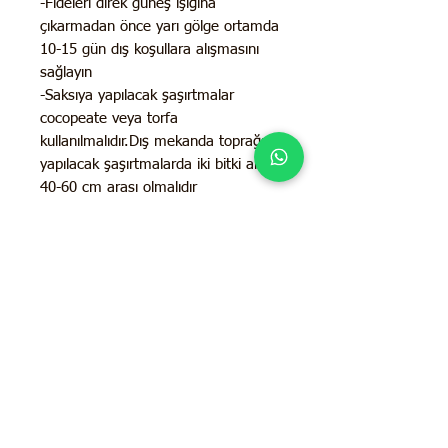
-Fideleri direk güneş ışığına
çıkarmadan önce yarı gölge ortamda
10-15 gün dış koşullara alışmasını
sağlayın
-Saksıya yapılacak şaşırtmalar
cocopeate veya torfa
kullanılmalıdır.Dış mekanda toprağa
yapılacak şaşırtmalarda iki bitki arası
40-60 cm arası olmalıdır
-Torf ya da cocopeatle yaptığınız
saksı harcına mutlaka %20-30
oranında pomza ya da perlit
karıştırılmalıdır.
-Gün içeriside mutlaka güneş alan
yerlerde büyütülmelidir.
-Çiçeklenme yaz boyunca devam
edecektir.
Ürünümüz yerli üretim olup;
24 ay
garantilidir.