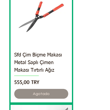
Sfd Çim Biçme Makası
Metal Saplı Çimen
Makası Tırtırlı Ağız
Precio
555,00 TRY
Agotado