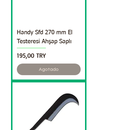
Handy Sfd 270 mm El
Testeresi Ahşap Saplı
Precio
195,00 TRY
Agotado