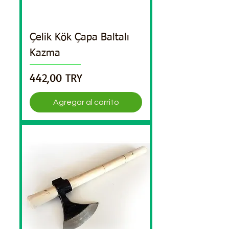
Çelik Kök Çapa Baltalı
Kazma
Precio
442,00 TRY
Agregar al carrito