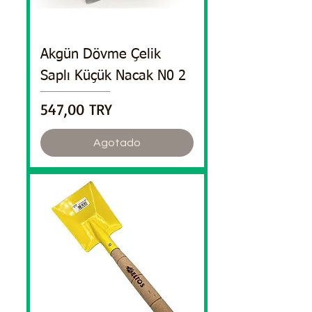
Akgün Dövme Çelik
Saplı Küçük Nacak N0 2
Precio
547,00 TRY
Agotado