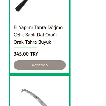
El Yapımı Tahra Döğme
Çelik Saplı Dal Orağı-
Orak Tahra Büyük
Precio
345,00 TRY
Agotado