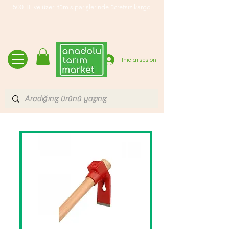
500 TL ve üzeri tüm siparişlerinde ücretsiz kargo
Iniciar sesión