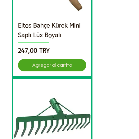
Eltos Bahçe Kürek Mini
Saplı Lüx Boyalı
Precio
247,00 TRY
Agregar al carrito