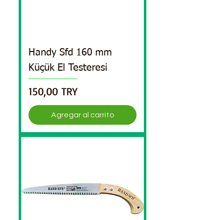
Handy Sfd 160 mm
Küçük El Testeresi
Precio
150,00 TRY
Agregar al carrito