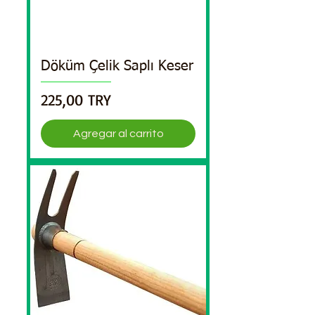
Döküm Çelik Saplı Keser
Precio
225,00 TRY
Agregar al carrito