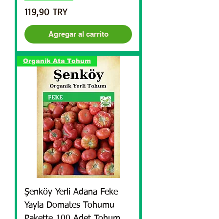
Precio
119,90 TRY
Agregar al carrito
Organik Ata Tohum
Şenköy Yerli Adana Feke
Yayla Domates Tohumu
Pakette 100 Adet Tohum