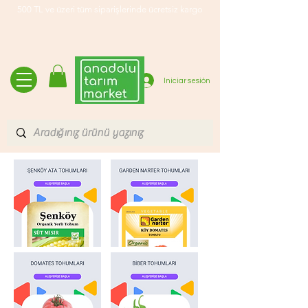
500 TL ve üzeri tüm siparişlerinde ücretsiz kargo
Iniciar sesión