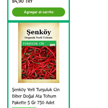
Precio
84,90 TRY
Agregar al carrito
Şenköy Yerli Turşuluk Cin
Biber Doğal Ata Tohum
Pakette 5 Gr 750 Adet