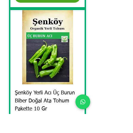
Şenköy Yerli Acı Üç Burun
Biber Doğal Ata Tohum
Pakette 10 Gr
Precio
99,90 TRY