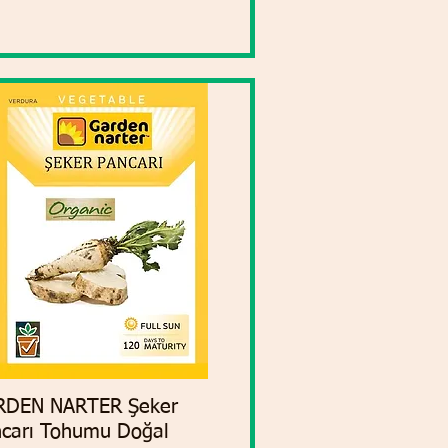
RDEN NARTER Şeker
Vista rápida
carı Tohumu Doğal