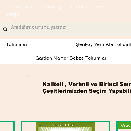
500 TL ve üzeri tüm siparişlerinde ücretsiz
kargo
Tohumlar
Şenköy Yerli Ata Tohuml
Garden Narter Sebze Tohumları
Kaliteli , Verimli ve Birinci S
Çeşitlerimizden Seçim Yapabili
Orga