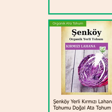
Organik Ata Tohum
Şenköy Yerli Kırmızı Laha
Vista rápida
Tohumu Doğal Ata Tohum