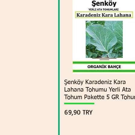
Şenköy Karadeniz Kara
Vista rápida
Lahana Tohumu Yerli Ata
Tohum Pakette 5 GR Toh
Precio
69,90 TRY