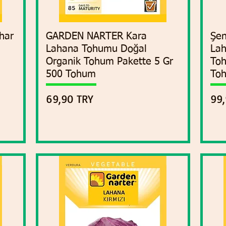
har
GARDEN NARTER Kara
Vista rápida
Şen
Lahana Tohumu Doğal
Lah
Organik Tohum Pakette 5 Gr
Toh
500 Tohum
To
Precio
Pre
69,90 TRY
99,