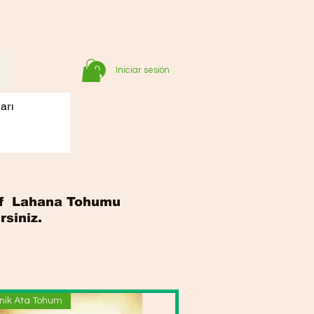
Iniciar sesión
arı
ınıf Lahana Tohumu
rsiniz.
nik Ata Tohum