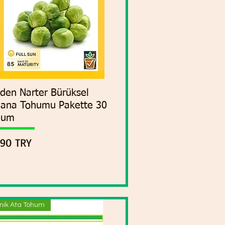
den Narter Bürüksel
Vista rápida
ana Tohumu Pakette 30
hum
cio
,90 TRY
nik Ata Tohum