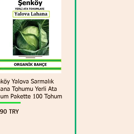
köy Yalova Sarmalık
Vista rápida
ana Tohumu Yerli Ata
hum Pakette 100 Tohum
cio
,90 TRY