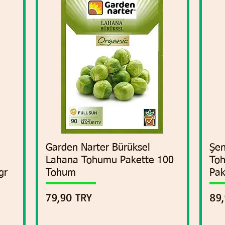
Garden Narter Bürüksel
Vista rápida
Şen
Lahana Tohumu Pakette 100
Toh
gr
Tohum
Pak
Precio
Pre
79,90 TRY
89,