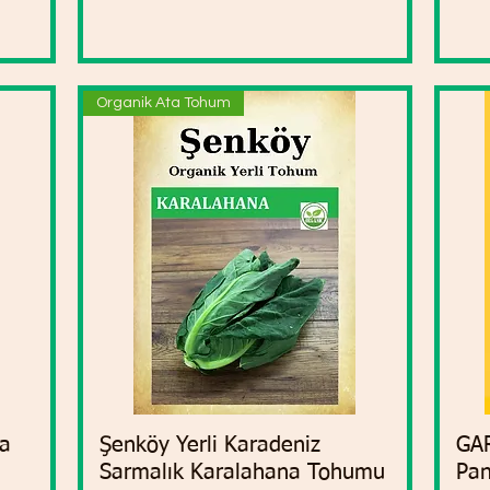
Organik Ata Tohum
na
Şenköy Yerli Karadeniz
Vista rápida
GA
Sarmalık Karalahana Tohumu
Pan