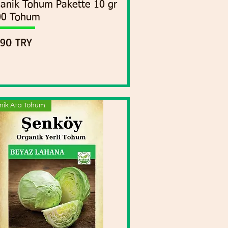
anik Tohum Pakette 10 gr
00 Tohum
cio
,90 TRY
nik Ata Tohum