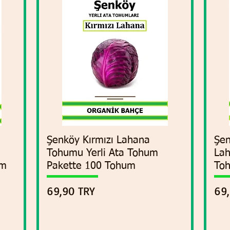
Şenköy Kırmızı Lahana
Vista rápida
Şen
Tohumu Yerli Ata Tohum
Lah
um
Pakette 100 Tohum
To
Precio
Pre
69,90 TRY
69