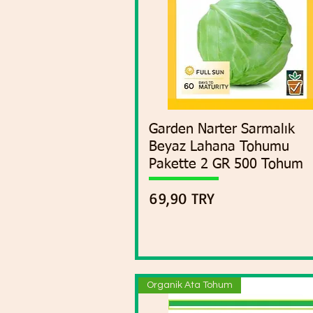
Garden Narter Sarmalık
Vista rápida
Beyaz Lahana Tohumu
Pakette 2 GR 500 Tohum
Precio
69,90 TRY
Organik Ata Tohum