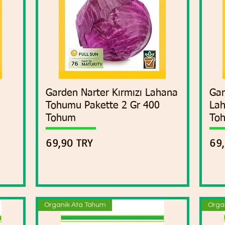
Garden Narter Kırmızı Lahana
Vista rápida
Gar
Tohumu Pakette 2 Gr 400
Lah
Tohum
To
Precio
Pre
69,90 TRY
69
Organik Ata Tohum
Orga