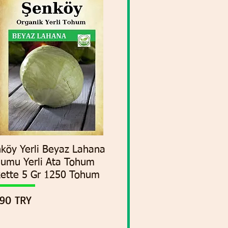
köy Yerli Beyaz Lahana
Vista rápida
umu Yerli Ata Tohum
ette 5 Gr 1250 Tohum
cio
90 TRY