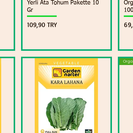
Yerli Ata Tohum Pakette 10
Org
Gr
10
Precio
Pre
109,90 TRY
69
Orga