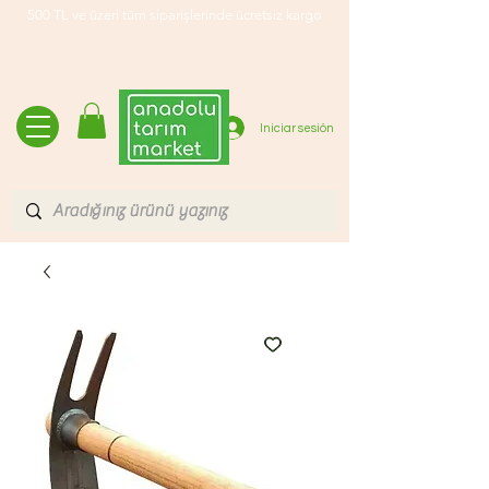
500 TL ve üzeri tüm siparişlerinde ücretsiz kargo
Iniciar sesión