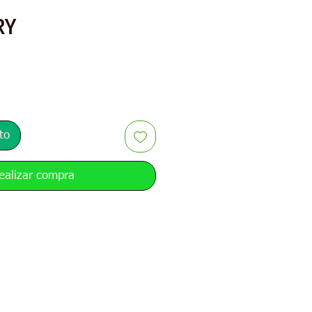
Precio
RY
to
ealizar compra