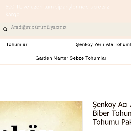
500 TL ve üzeri tüm siparişlerinde ücretsiz
kargo
Tohumlar
Şenköy Yerli Ata Tohuml
Garden Narter Sebze Tohumları
Şenköy Acı 
Biber Tohu
Tohumu Pak