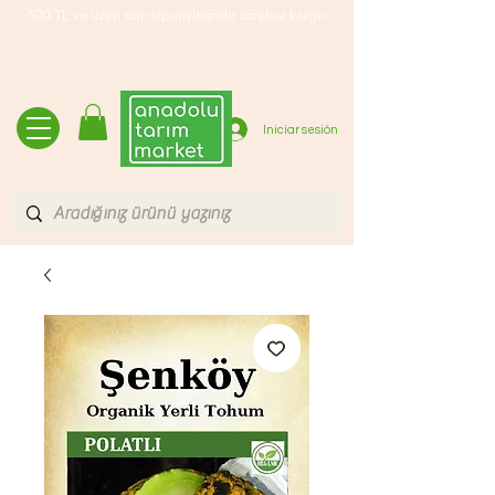
500 TL ve üzeri tüm siparişlerinde ücretsiz kargo
Iniciar sesión