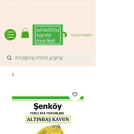
500 TL ve üzeri tüm siparişlerinde ücretsiz kargo
Iniciar sesión