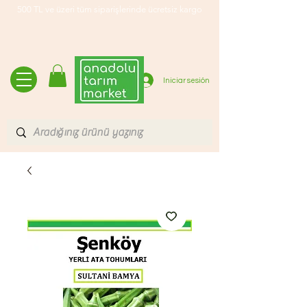
500 TL ve üzeri tüm siparişlerinde ücretsiz kargo
Iniciar sesión